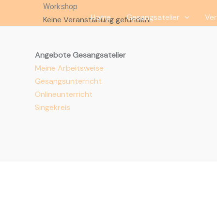
Zum
Workshop
Home
Gesangsatelier
Ver
Inhalt
Keine Veranstaltung gefunden!
springen
Angebote Gesangsatelier
Meine Arbeitsweise
Gesangsunterricht
Onlineunterricht
Singekreis